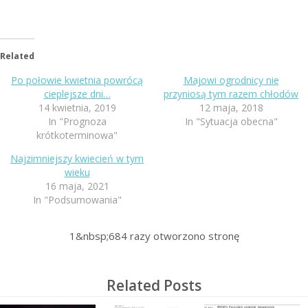
Related
Po połowie kwietnia powrócą
Majowi ogrodnicy nie
cieplejsze dni…
przyniosą tym razem chłodów
14 kwietnia, 2019
12 maja, 2018
In "Prognoza
In "Sytuacja obecna"
krótkoterminowa"
Najzimniejszy kwiecień w tym
wieku
16 maja, 2021
In "Podsumowania"
1&nbsp;684
razy otworzono stronę
Related Posts