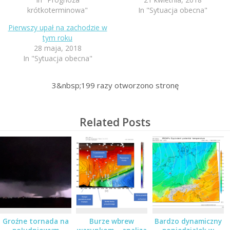
krótkoterminowa"
In "Sytuacja obecna"
Pierwszy upał na zachodzie w
tym roku
28 maja, 2018
In "Sytuacja obecna"
3&nbsp;199
razy otworzono stronę
Related Posts
Groźne tornada na
Burze wbrew
Bardzo dynamiczny