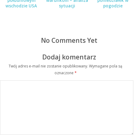
południowym
warunkom – analiza
poniedziałek w
wschodzie USA
sytuacji
pogodzie
No Comments Yet
Dodaj komentarz
Twój adres e-mail nie zostanie opublikowany.
Wymagane pola są
oznaczone
*