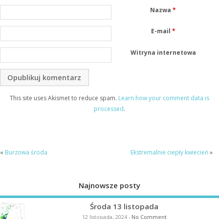
Nazwa
*
E-mail
*
Witryna internetowa
This site uses Akismet to reduce spam.
Learn how your comment data is
processed
.
«
Burzowa środa
Ekstremalnie ciepły kwiecień
»
Najnowsze posty
Środa 13 listopada
12 listopada, 2024
-
No Comment