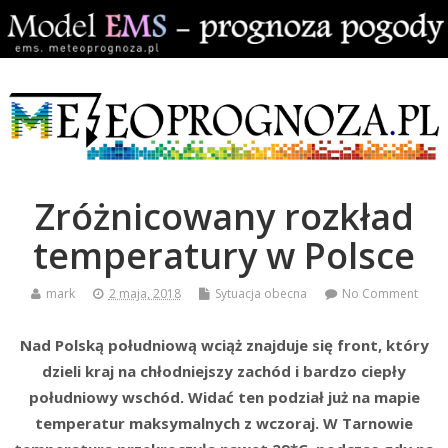
Zróżnicowany rozkład
temperatury w Polsce
mark
2 maja, 2018
Sytuacja obecna
No Comment
Nad Polską południową wciąż znajduje się front, który
dzieli kraj na chłodniejszy zachód i bardzo ciepły
południowy wschód. Widać ten podział już na mapie
temperatur maksymalnych z wczoraj. W Tarnowie