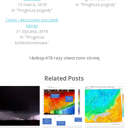
15 marca, 2018
In "Prognoza pogody"
In "Prognoza pogody"
Ciepły i deszczowy początek
lutego
31 stycznia, 2018
In "Prognoza
krótkoterminowa"
1&nbsp;478
razy otworzono stronę
Related Posts