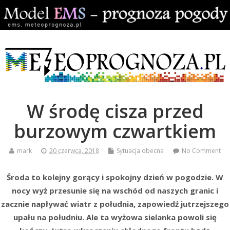
W środę cisza przed
burzowym czwartkiem
mark
20 czerwca, 2018
Sytuacja obecna
No Comment
Środa to kolejny gorący i spokojny dzień w pogodzie. W
nocy wyż przesunie się na wschód od naszych granic i
zacznie napływać wiatr z południa, zapowiedź jutrzejszego
upału na południu. Ale ta wyżowa sielanka powoli się