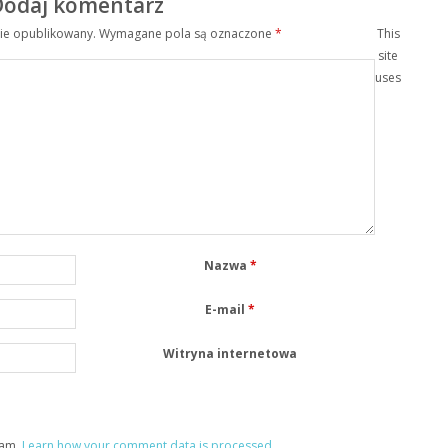
Dodaj komentarz
nie opublikowany.
Wymagane pola są oznaczone
*
This
site
uses
Nazwa
*
E-mail
*
Witryna internetowa
pam.
Learn how your comment data is processed
.