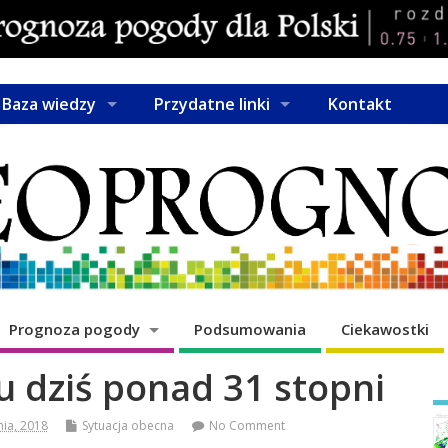
Baza wiedzy
Przydatne linki
Kontakt
Prognoza pogody
Podsumowania
Ciekawostki
 dziś ponad 31 stopni
nia, 2018
Sytuacja obecna
No Comment