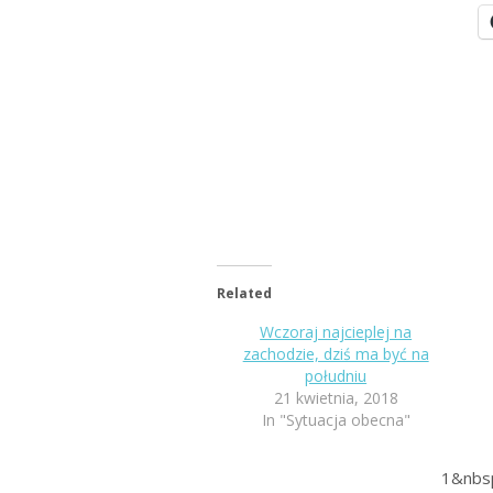
Related
Wczoraj najcieplej na
zachodzie, dziś ma być na
południu
21 kwietnia, 2018
In "Sytuacja obecna"
1&nbs