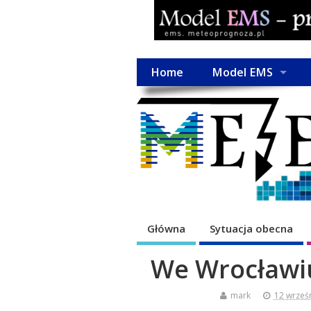
Home
Model EMS
Główna
Sytuacja obecna
We Wrocławiu
mark
12 wrześ