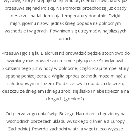
wyżowy, który ustępuje kolejnemu płytkiemu niżowi, który już
przesuwa się nad Polską. Na Pomorzu przechodzą już opady
deszczu i nadal dominują temperatury dodatnie. Dzięki
migrującemu niżowi jednak śnieg popada na północnym
wschodzie i w górach. Powininen się utrzymać w najbliższych
dniach.
Przesuwając się ku Białorusi niż prowadzić będzie stopniowo do
wymiany mas powietrza na zimne płynące ze Skandynawii.
Skutkiem tego już w nocy w północnej części kraju temperatury
spadną poniżej zera, a Wigilia oprócz zachodu może minąć z
całodobowym mrozem. Po dzisiejszych opadach deszczu,
deszczu ze śniegiem i śniegu zrobi się ślisko i niebezpiecznie na
drogach (gołoledź).
Od pierwszego dnia świąt Bożego Narodzenia będziemy na
wschodnich obrzeżach układu wysokiego ciśnienia z Europy
Zachodniej. Powróci zachodni wiatr, a więc i nieco wyższe