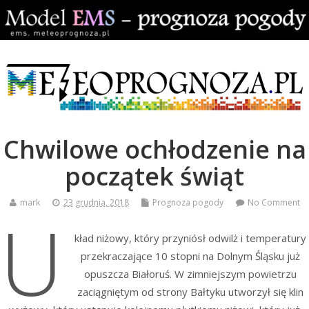
Chwilowe ochłodzenie na
początek świąt
mark
23 grudnia, 2018
Prognoza pogody
No Comment
U
kład niżowy, który przyniósł odwilż i temperatury
przekraczające 10 stopni na Dolnym Śląsku już
opuszcza Białoruś. W zimniejszym powietrzu
zaciągniętym od strony Bałtyku utworzył się klin