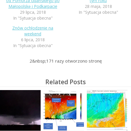
od Pomorza Gdańskiego po
tym roku
Małopolskę i Podkarpacie
28 maja, 2018
29 lipca, 2018
In "Sytuacja obecna"
In "Sytuacja obecna"
Znów ochłodzenie na
weekend
6 lipca, 2018
In "Sytuacja obecna"
2&nbsp;171
razy otworzono stronę
Related Posts