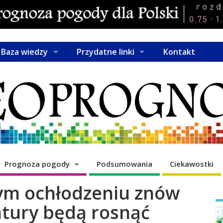
Baza wiedzy
Przydatne linki
Kontakt
Prognoza pogody
Podsumowania
Ciekawostki
ym ochłodzeniu znów
tury będą rosnąć