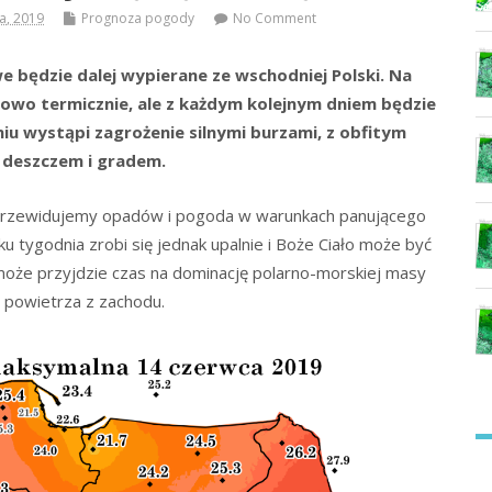
a, 2019
Prognoza pogody
No Comment
e będzie dalej wypierane ze wschodniej Polski. Na
towo termicznie, ale z każdym kolejnym dniem będzie
niu wystąpi zagrożenie silnymi burzami, z obfitym
deszczem i gradem.
 przewidujemy opadów i pogoda w warunkach panującego
u tygodnia zrobi się jednak upalnie i Boże Ciało może być
oże przyjdzie czas na dominację polarno-morskiej masy
powietrza z zachodu.