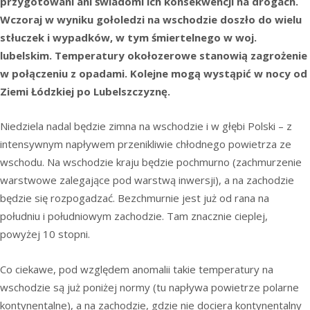
przygotowani ani świadomi ich konsekwencji na drogach.
Wczoraj w wyniku gołoledzi na wschodzie doszło do wielu
stłuczek i wypadków, w tym śmiertelnego w woj.
lubelskim. Temperatury okołozerowe stanowią zagrożenie
w połączeniu z opadami. Kolejne mogą wystąpić w nocy od
Ziemi Łódzkiej po Lubelszczyznę.
Niedziela nadal będzie zimna na wschodzie i w głębi Polski – z
intensywnym napływem przenikliwie chłodnego powietrza ze
wschodu. Na wschodzie kraju będzie pochmurno (zachmurzenie
warstwowe zalegające pod warstwą inwersji), a na zachodzie
będzie się rozpogadzać. Bezchmurnie jest już od rana na
południu i południowym zachodzie. Tam znacznie cieplej,
powyżej 10 stopni.
Co ciekawe, pod względem anomalii takie temperatury na
wschodzie są już poniżej normy (tu napływa powietrze polarne
kontynentalne), a na zachodzie, gdzie nie dociera kontynentalny