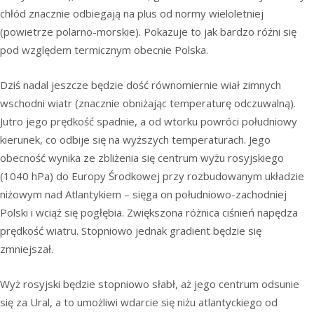
chłód znacznie odbiegają na plus od normy wieloletniej
(powietrze polarno-morskie). Pokazuje to jak bardzo różni się
pod względem termicznym obecnie Polska.
Dziś nadal jeszcze będzie dość równomiernie wiał zimnych
wschodni wiatr (znacznie obniżając temperaturę odczuwalną).
Jutro jego prędkość spadnie, a od wtorku powróci południowy
kierunek, co odbije się na wyższych temperaturach. Jego
obecność wynika ze zbliżenia się centrum wyżu rosyjskiego
(1040 hPa) do Europy Środkowej przy rozbudowanym układzie
niżowym nad Atlantykiem – sięga on południowo-zachodniej
Polski i wciąż się pogłębia. Zwiększona różnica ciśnień napędza
prędkość wiatru. Stopniowo jednak gradient będzie się
zmniejszał.
Wyż rosyjski będzie stopniowo słabł, aż jego centrum odsunie
się za Ural, a to umożliwi wdarcie się niżu atlantyckiego od