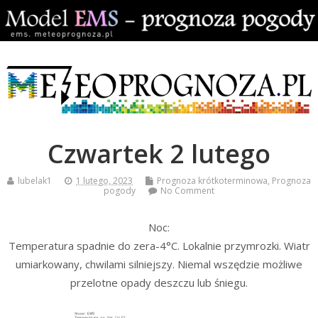
Czwartek 2 lutego
lubelak1
1 lutego, 2023
Prognoza krótkoterminowa
,
Prognoza
pogody
No Comment
Noc:
Temperatura spadnie do zera-4°C. Lokalnie przymrozki. Wiatr
umiarkowany, chwilami silniejszy. Niemal wszędzie możliwe
przelotne opady deszczu lub śniegu.