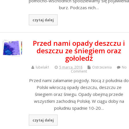
północno-wschodnich spodziewamy się pojawienia
burz. Podczas nich…
czytaj dalej
Przed nami opady deszczu i
deszczu ze śniegiem oraz
gołoledź
lubelak1
5 marca, 2018
Ostrzeżenia
No
Comment
Przed nami załamanie pogody. Nocą z południa do
Polski wkroczą opady deszczu, deszczu ze
śniegiem oraz śniegu. Opady obejmą przede
wszystkim zachodnią Polskę. W ciągu doby na
południu spadnie 10-20…
czytaj dalej