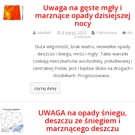
Uwaga na gęste mgły i
marznące opady dzisiejszej
nocy
lubelak1
8 lutego, 2018
Ostrzeżenia
No
Comment
Duża wilgotność, brak wiatru, niewielkie opady
deszczu i śniegu, mróz i mgły. Takie warunki
czekają mieszkańców wschodniej, południowej i
centralnej Polski. Jest i będzie ślisko na drogach i
chodnikach. Prognozowana…
czytaj dalej
UWAGA na opady śniegu,
deszczu ze śniegiem i
marznącego deszczu