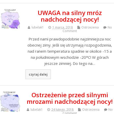
UWAGA na silny mróz
nadchodzącej nocy!
lubelak1
1 marca, 2018
Ostrzeżenia
No
Comment
Przed nami prawdopodobnie najzimniejsza noc
obecnej zimy. Jeśli się utrzymają rozpogodzenia,
nad ranem temperatura spadnie w okolice -15 a
na południowym wschodzie -20*C! W górach
jeszcze zimniej. Do tego na…
czytaj dalej
Ostrzeżenie przed silnymi
mrozami nadchodzącej nocy!
lubelak1
24 lutego, 2018
Ostrzeżenia
No
Comment