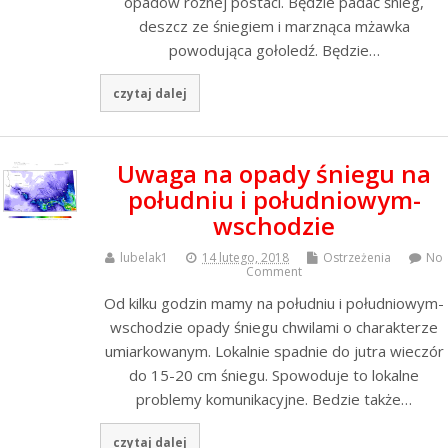
opadów różnej postaci. Będzie padać śnieg,
deszcz ze śniegiem i marznąca mżawka
powodująca gołoledź. Będzie…
czytaj dalej
Uwaga na opady śniegu na
południu i południowym-
wschodzie
lubelak1
14 lutego, 2018
Ostrzeżenia
No
Comment
Od kilku godzin mamy na południu i południowym-
wschodzie opady śniegu chwilami o charakterze
umiarkowanym. Lokalnie spadnie do jutra wieczór
do 15-20 cm śniegu. Spowoduje to lokalne
problemy komunikacyjne. Bedzie także…
czytaj dalej