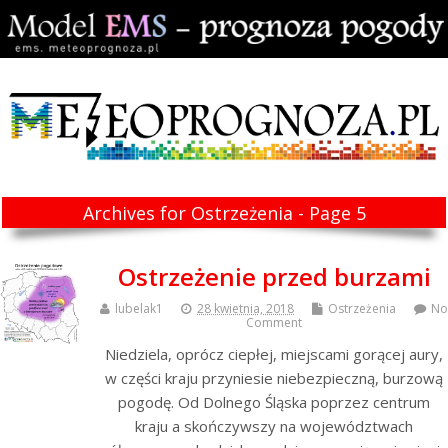
Archives for Ostrzeżenia - Page 5
Ostrzeżenie przed burzami
lubelak1
28 kwietnia, 2018
Ostrzeżenia
No
Comment
Niedziela, oprócz ciepłej, miejscami gorącej aury,
w części kraju przyniesie niebezpieczną, burzową
pogodę. Od Dolnego Śląska poprzez centrum
kraju a skończywszy na województwach