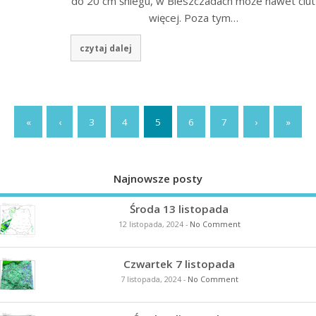
do 20 cm śniegu, w Bieszczadach może nawet ciut
więcej. Poza tym…
czytaj dalej
«
‹
3
4
5
6
7
›
»
Najnowsze posty
Środa 13 listopada
12 listopada, 2024
-
No Comment
Czwartek 7 listopada
7 listopada, 2024
-
No Comment