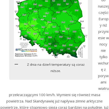
naszej
części
Europ
y niż
przyni
esie w
nocy
nie
tylko
wichur
Z dnia na dzień temperatury są coraz
ę z
niższe.
poryw
ami
wiatru
przekraczającymi 100 km/h. Wymieni się również masa
powietrza. Nad Skandynawię już napływa zimne arktyczne
powietrze, które stopniowo sięga coraz bardziej na południe. Już