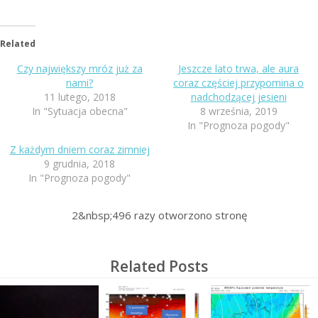
Related
Czy największy mróz już za
Jeszcze lato trwa, ale aura
nami?
coraz częściej przypomina o
11 lutego, 2018
nadchodzącej jesieni
In "Sytuacja obecna"
8 września, 2019
In "Prognoza pogody"
Z każdym dniem coraz zimniej
9 grudnia, 2018
In "Prognoza pogody"
2&nbsp;496
razy otworzono stronę
Related Posts