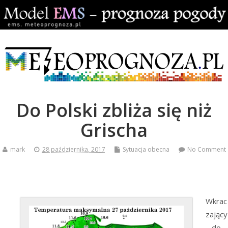
Do Polski zbliża się niż
Grischa
mark
28 października, 2017
Sytuacja obecna
No Comment
Wkrac
zający
do