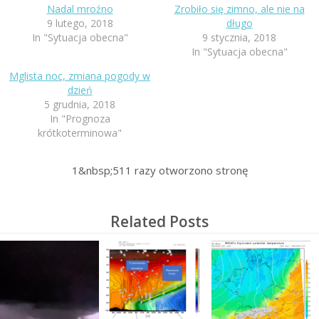
Nadal mroźno
Zrobiło się zimno, ale nie na
9 lutego, 2018
długo
In "Sytuacja obecna"
9 stycznia, 2018
In "Sytuacja obecna"
Mglista noc, zmiana pogody w
dzień
5 grudnia, 2018
In "Prognoza
krótkoterminowa"
1&nbsp;511
razy otworzono stronę
Related Posts