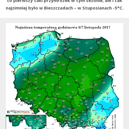
to pierwszy taki przymrozek w tym sezonie, ale i tak
najzimniej było w Bieszczadach – w Stuposianach -5*C.