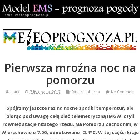
Pierwsza mroźna noc na
pomorzu
mark
7 listopada, 2017
Sytuacja obecna
No Comment
Spójrzmy jeszcze raz na nocne spadki temperatur, ale
biorąc pod uwagę całą sieć telemetryczną IMGW, czyli
również stacje niższego rzędu. Na Pomorzu Zachodnim, w
Wierzchowie o 7:00, odnotowano -2.4*C. W tej części kraju