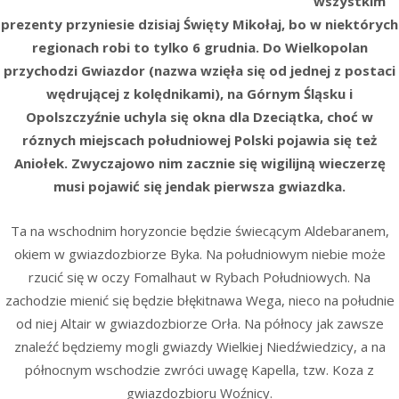
wszystkim
prezenty przyniesie dzisiaj Święty Mikołaj, bo w niektórych
regionach robi to tylko 6 grudnia. Do Wielkopolan
przychodzi Gwiazdor (nazwa wzięła się od jednej z postaci
wędrującej z kolędnikami), na Górnym Śląsku i
Opolszczyźnie uchyla się okna dla Dzeciątka, choć w
róznych miejscach południowej Polski pojawia się też
Aniołek. Zwyczajowo nim zacznie się wigilijną wieczerzę
musi pojawić się jendak pierwsza gwiazdka.
Ta na wschodnim horyzoncie będzie świecącym Aldebaranem,
okiem w gwiazdozbiorze Byka. Na południowym niebie może
rzucić się w oczy Fomalhaut w Rybach Południowych. Na
zachodzie mienić się będzie błękitnawa Wega, nieco na południe
od niej Altair w gwiazdozbiorze Orła. Na północy jak zawsze
znaleźć będziemy mogli gwiazdy Wielkiej Niedźwiedzicy, a na
północnym wschodzie zwróci uwagę Kapella, tzw. Koza z
gwiazdozbioru Woźnicy.