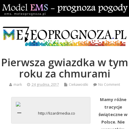
Pierwsza gwiazdka w tym
roku za chmurami
mark
24 grudnia, 2017
Ciekawostki
No Comment
Mamy różne
tracycje
http://lizardmedia.co
świąteczne w
Polsce. Nie