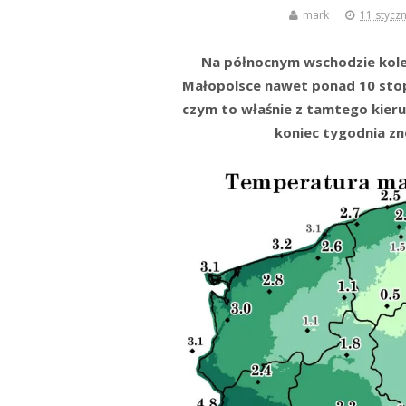
mark
11 stycz
Na północnym wschodzie kol
Małopolsce nawet ponad 10 stopn
czym to właśnie z tamtego kier
koniec tygodnia z