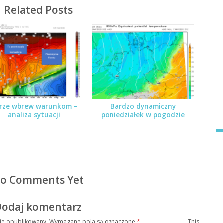
Related Posts
rze wbrew warunkom –
Bardzo dynamiczny
analiza sytuacji
poniedziałek w pogodzie
o Comments Yet
Dodaj komentarz
nie opublikowany.
Wymagane pola są oznaczone
*
This