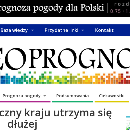
Baza wiedzy
Przydatne linki
Kontakt
Prognoza pogody
Podsumowania
Ciekawostki
czny kraju utrzyma się
dłużej