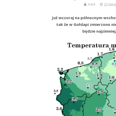
mark
22 lute
Już wczoraj na północnym wschodz
tak że w Gołdapi zmierzono nie
będzie najzimniej