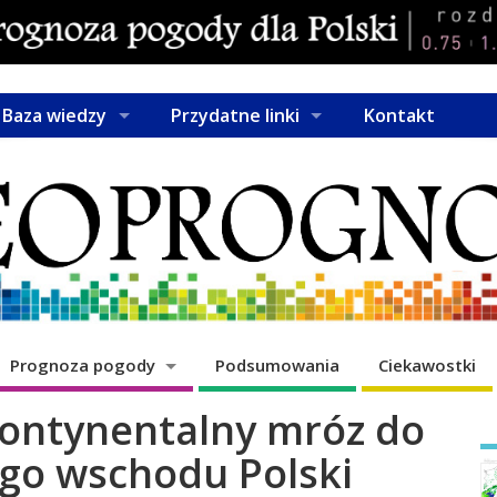
Baza wiedzy
Przydatne linki
Kontakt
Prognoza pogody
Podsumowania
Ciekawostki
kontynentalny mróz do
go wschodu Polski