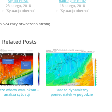
się do Polski
nadciągnie mróz
23 lutego, 2018
18 lutego, 2018
In "Sytuacja obecna"
In "Sytuacja obecna"
p;524
razy otworzono stronę
Related Posts
rze wbrew warunkom –
Bardzo dynamiczny
analiza sytuacji
poniedziałek w pogodzie