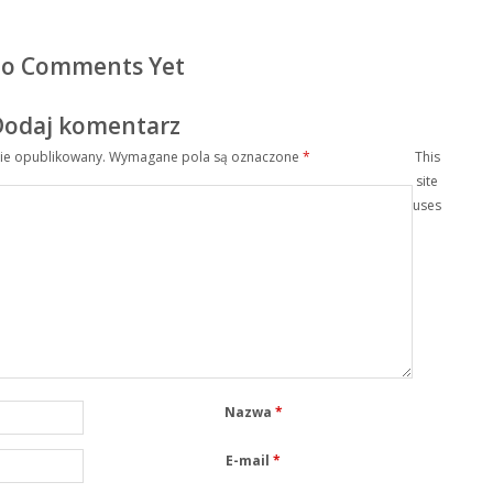
o Comments Yet
Dodaj komentarz
nie opublikowany.
Wymagane pola są oznaczone
*
This
site
uses
Nazwa
*
E-mail
*