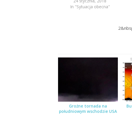
24 stycznia, 2018
In "Sytuacja obecna"
2&nbs
Groźne tornada na
Bu
południowym wschodzie USA