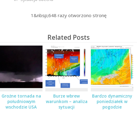
1&nbsp;648
razy otworzono stronę
Related Posts
Groźne tornada na
Burze wbrew
Bardzo dynamiczny
południowym
warunkom – analiza
poniedziałek w
wschodzie USA
sytuacji
pogodzie