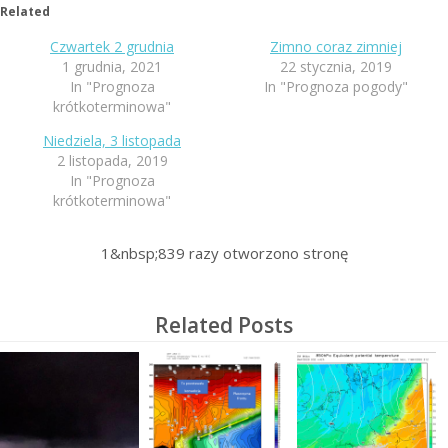
Related
Czwartek 2 grudnia
Zimno coraz zimniej
1 grudnia, 2021
22 stycznia, 2019
In "Prognoza
In "Prognoza pogody"
krótkoterminowa"
Niedziela, 3 listopada
2 listopada, 2019
In "Prognoza
krótkoterminowa"
1&nbsp;839
razy otworzono stronę
Related Posts