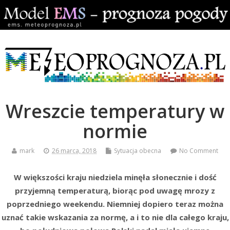
Wreszcie temperatury w
normie
mark
26 marca, 2018
Sytuacja obecna
No Comment
W większości kraju niedziela minęła słonecznie i dość
przyjemną temperaturą, biorąc pod uwagę mrozy z
poprzedniego weekendu. Niemniej dopiero teraz można
uznać takie wskazania za normę, a i to nie dla całego kraju,