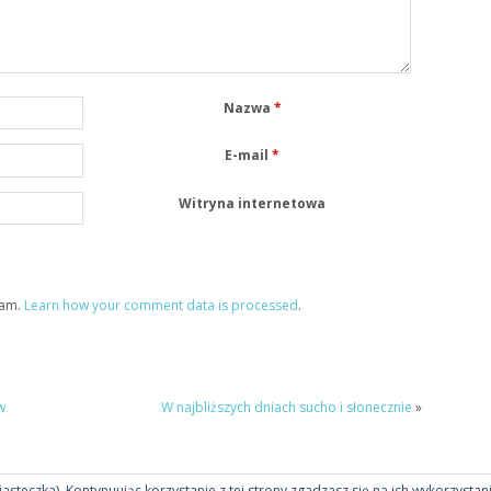
Nazwa
*
E-mail
*
Witryna internetowa
pam.
Learn how your comment data is processed
.
w
W najbliższych dniach sucho i słonecznie
»
ciasteczka). Kontynuując korzystanie z tej strony zgadzasz się na ich wykorzystan