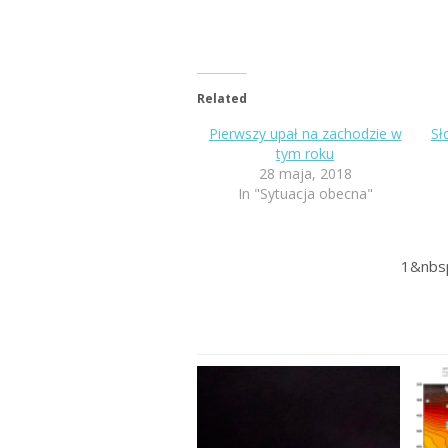
Related
Pierwszy upał na zachodzie w
Sł
tym roku
28 maja, 2018
In "Sytuacja obecna"
1&nbs