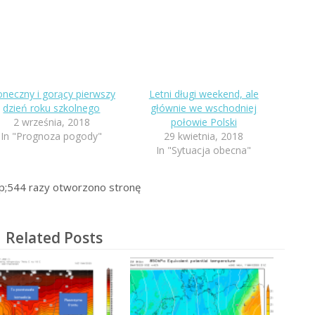
oneczny i gorący pierwszy
Letni długi weekend, ale
dzień roku szkolnego
głównie we wschodniej
2 września, 2018
połowie Polski
In "Prognoza pogody"
29 kwietnia, 2018
In "Sytuacja obecna"
p;544
razy otworzono stronę
Related Posts