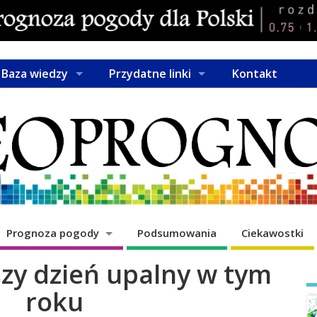
Baza wiedzy
Przydatne linki
Kontakt
Prognoza pogody
Podsumowania
Ciekawostki
y dzień upalny w tym
roku