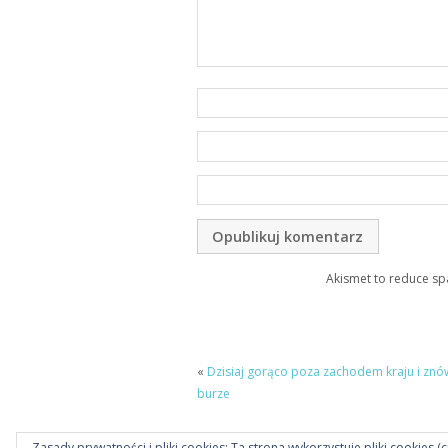
Akismet to reduce s
«
Dzisiaj gorąco poza zachodem kraju i znó
burze
Zasady prywatności i pliki cookies: Ta strona wykorzystuje pliki cookies (