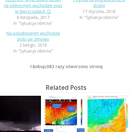
na północnym wschodzie oraz
stopni
w Bieszczadach 😏
17 stycznia, 2018
8 listopada, 2017
In "Sytuacja obecna"
In "Sytuacja obecna"
Na południowym wschodzie
zrobi się zimowo
2 lutego, 2018
In "Sytuacja obecna"
1&nbsp;083
razy otworzono stronę
Related Posts