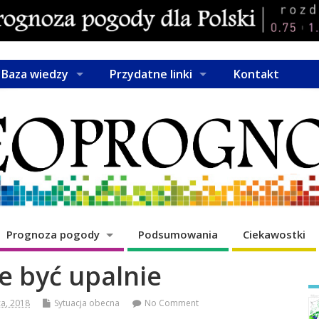
Baza wiedzy
Przydatne linki
Kontakt
Prognoza pogody
Podsumowania
Ciekawostki
e być upalnie
ca, 2018
Sytuacja obecna
No Comment