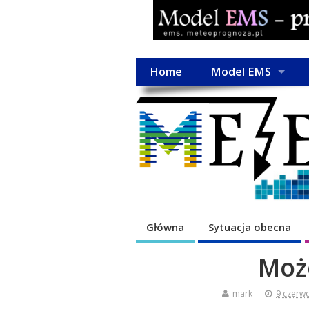
Home
Model EMS
Główna
Sytuacja obecna
Moż
mark
9 czerw