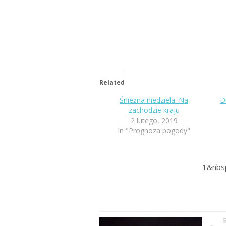
Related
Śnieżna niedziela. Na
D
zachodzie kraju
2 lutego, 2019
In "Prognoza pogody"
1&nbs