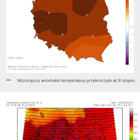
Wczorajsza anomalia temperatury przekroczyła aż 8 stopni.