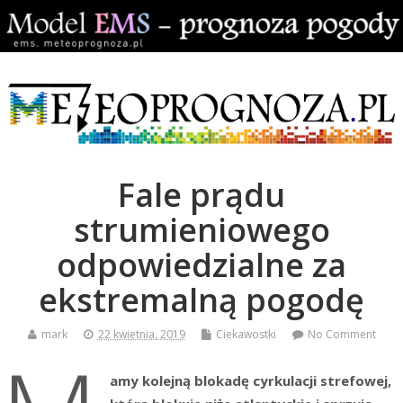
Fale prądu
strumieniowego
odpowiedzialne za
ekstremalną pogodę
mark
22 kwietnia, 2019
Ciekawostki
No Comment
amy kolejną blokadę cyrkulacji strefowej,