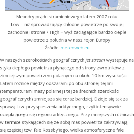
Meandry prądu strumieniowego latem 2007 roku.
Low = niż sprowadzający chłodne powietrze po swojej
zachodniej stronie / High = wyż zaciągające bardzo ciepłe
powietrze z południa w nasz rejon Europy
Źródło:
meteoweb.eu
W naszych szerokościach geograficznych
jet stream
występuje na
styku ciepłego powietrza płynącego od strony zwrotników z
zimniejszym powietrzem polarnym na około 10 km wysokości.
Latem różnice między obszarami po obu stronej tej linii
(temperaturami masy polarnej i tej ze średnich szerokości
geograficznych) zmniejsza się coraz bardziej. Dzieje się tak za
sprawą tzw. przyspieszenia arktycznego, czyli intensywnie
ocieplającego się regionu arktycznego. Przy mniejszych różnicach
w termice stykającech się ze sobą mas powietrza zakrzywiają
się częściej tzw. fale Rossby’iego, wielka atmosferyczne fale