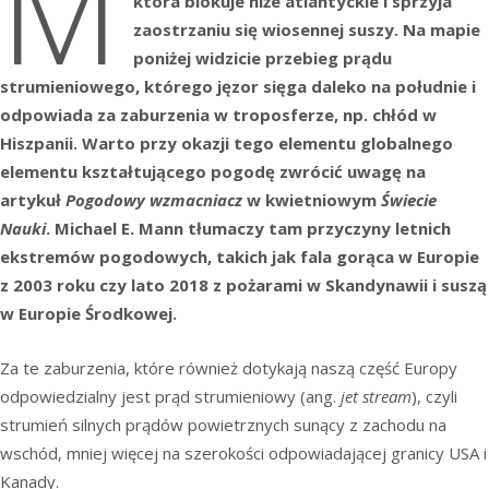
M
która blokuje niże atlantyckie i sprzyja
zaostrzaniu się wiosennej suszy. Na mapie
poniżej widzicie przebieg prądu
strumieniowego, którego jęzor sięga daleko na południe i
odpowiada za zaburzenia w troposferze, np. chłód w
Hiszpanii. Warto przy okazji tego elementu globalnego
elementu kształtującego pogodę zwrócić uwagę na
artykuł
Pogodowy wzmacniacz
w kwietniowym
Świecie
Nauki
. Michael E. Mann tłumaczy tam przyczyny letnich
ekstremów pogodowych, takich jak fala gorąca w Europie
z 2003 roku czy lato 2018 z pożarami w Skandynawii i suszą
w Europie Środkowej.
Za te zaburzenia, które również dotykają naszą część Europy
odpowiedzialny jest prąd strumieniowy (ang.
jet stream
), czyli
strumień silnych prądów powietrznych sunący z zachodu na
wschód, mniej więcej na szerokości odpowiadającej granicy USA i
Kanady.