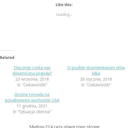
Like this:
Loading...
Related
Dlaczego czeka nas
O prądzie strumieniowym słów
dynamiczna pogoda?
kilka
23 września, 2018
28 stycznia, 2018
In "Ciekawostki"
In "Ciekawostki"
Groźne tornada na
południowym wschodzie USA
11 grudnia, 2021
In "Sytuacja obecna"
3&nbsp;214
razy otworzono stronę