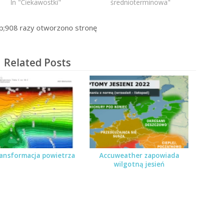
In "Ciekawostki"
średnioterminowa"
p;908
razy otworzono stronę
Related Posts
ansformacja powietrza
Accuweather zapowiada
wilgotną jesień