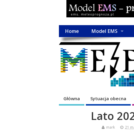
Home
Model EMS
Główna
Sytuacja obecna
Lato 20
mark
21 m