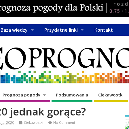
Baza wiedzy
Przydatne linki
Kontakt
Prognoza pogody
Podsumowania
Ciekawostki
20 jednak gorące?
aja, 2020
Ciekawostki
No Comment