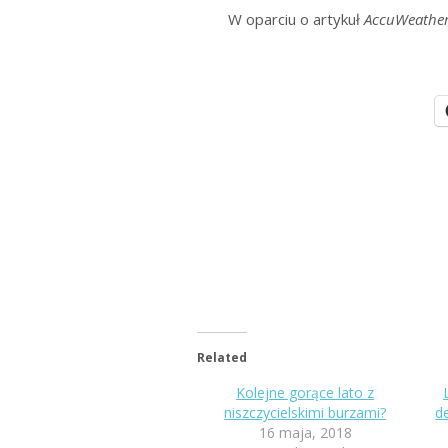
W oparciu o artykuł
AccuWeather
Related
Kolejne gorące lato z
niszczycielskimi burzami?
d
16 maja, 2018