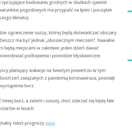
 sprzyjające budowaniu groźnych w skutkach zjawisk
arunków pogodowych ma przypaść na lipiec i początek
szego klimatu).
e ograniczenie suszy, której będą doświadczać obszary
. Deszcz ma być jednak „obosiecznym mieczem”. Nawalne
m będą miejscami w zaledwie jeden dzień dawać
powodować podtopienia i powodzie błyskawiczne.
yscy planujący wakacje na świeżym powietrzu w tym
 obostrzeń związanych z pandemią koronawirusa, powzięli
wystąpienia burz.
 mniej burz, a zatem i suszej, choć zdarzać się będą fale
ożarów w lasach.
inalny tekst prognozy
tutaj