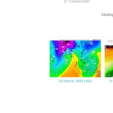
In "Ciekawostki"
3&nbs
24 marca 1944 roku
Tr