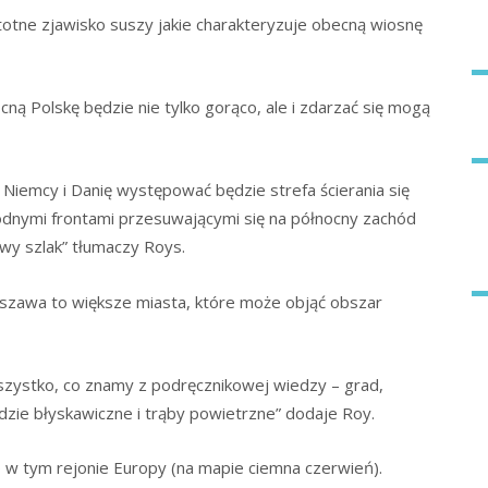
totne zjawisko suszy jakie charakteryzuje obecną wiosnę
ną Polskę będzie nie tylko gorąco, ale i zdarzać się mogą
 Niemcy i Danię występować będzie strefa ścierania się
odnymi frontami przesuwającymi się na północny zachód
wy szlak” tłumaczy Roys.
rszawa to większe miasta, które może objąć obszar
 wszystko, co znamy z podręcznikowej wiedzy – grad,
dzie błyskawiczne i trąby powietrzne” dodaje Roy.
 w tym rejonie Europy (na mapie ciemna czerwień).