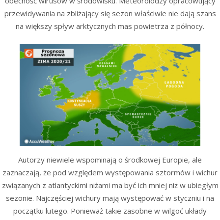
obecność wirusów w środowisku. Meteorolodzy opracowujący
przewidywania na zbliżający się sezon właściwie nie dają szans
na większy spływ arktycznych mas powietrza z północy.
Autorzy niewiele wspominają o środkowej Europie, ale
zaznaczają, że pod względem występowania sztormów i wichur
związanych z atlantyckimi niżami ma być ich mniej niż w ubiegłym
sezonie. Najczęściej wichury mają występować w styczniu i na
początku lutego. Ponieważ takie zasobne w wilgoć układy