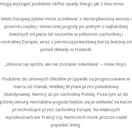
mogą wystąpić podobnie obfite opady śniegu jak 3 lata temu.
Wielu Europejczyków może oczekiwać z niecierpliwością wiosny i
powrotu ciepłej i słonecznej pogody po jednym z najbardziej
śnieżnych od pięciu lat sezonów w północno-zachodniej i
centralnej Europie, wraz z pierwszą prawdziwą burzą śnieżną od
ponad dekady w Holandii.
„Wiosna się opóźni, ale nie zostanie odwołana” – mówi Roys.
Podobne do zimowych chłodów przypadki są prognozowane w
marcu od Irlandii, Wielkiej Brytanii przez południową
Skandynawię, Niemcy aż po zachodnią Polskę. Poza tym aż do
późnej wiosny niestabilna pogoda będzie się przekładać na burze
przechodzące przez zachodnią Europę. Na większych
wysokościach we Francji czy Niemczech może jeszcze nadal
popadać śnieg.