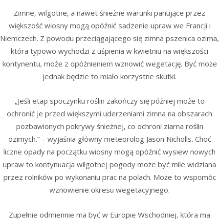
Zimne, wilgotne, a nawet śnieżne warunki panujące przez
większość wiosny mogą opóźnić sadzenie upraw we Francji i
Niemczech. Z powodu przeciągającego się zimna pszenica ozima,
która typowo wychodzi z uśpienia w kwietniu na większości
kontynentu, może z opóźnieniem wznowić wegetację. Być może
jednak będzie to miało korzystne skutki.
„Jeśli etap spoczynku roślin zakończy się później może to
ochronić je przed większymi uderzeniami zimna na obszarach
pozbawionych pokrywy śnieżnej, co ochroni ziarna roślin
ozimych.” – wyjaśnia główny meteorolog Jason Nicholls. Choć
liczne opady na początku wiosny mogą opóźnić wysiew nowych
upraw to kontynuacja wilgotnej pogody może być mile widziana
przez rolników po wykonaniu prac na polach. Może to wspomóc
wznowienie okresu wegetacyjnego.
Zupełnie odmiennie ma być w Europie Wschodniej, która ma