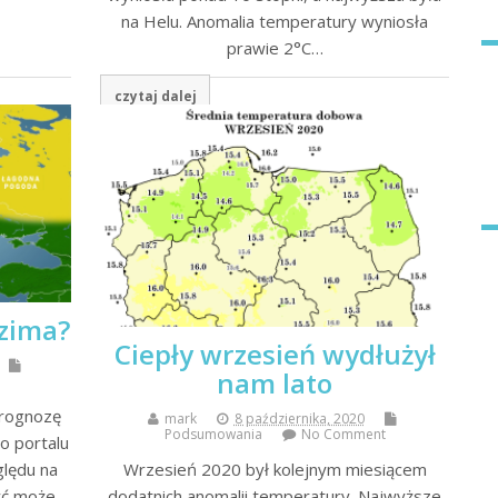
na Helu. Anomalia temperatury wyniosła
prawie 2°C…
czytaj dalej
 zima?
Ciepły wrzesień wydłużył
nam lato
prognozę
mark
8 października, 2020
Podsumowania
No Comment
o portalu
lędu na
Wrzesień 2020 był kolejnym miesiącem
yć może
dodatnich anomalii temperatury. Najwyższe