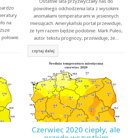
Ostatnie lata przyzwyczaiły nas do
 bardzo
powolnego odchodzenia lata z wysokimi
peratury
anomaliami temperaturami w jesiennych
yło na
miesiącach. Amerykański portal przewiduje,
yższe
że tym razem będzie podobnie. Mark Puleo,
 połowie.
autor tekstu prognozy, przewiduje, że…
czytaj dalej
Czerwiec 2020 ciepły, ale
przede wszystkim