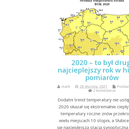
2020 – to był dru
najcieplejszy rok w hi
pomiarów
mark
28 stycznia, 2021
Podsu
2 komentarze
Dodatni trend temperatury nie ustę
2020 okazał się ekstremalnie ciepły
temperatury roczne znów przekro
wielu miejscach 10 stopni, a Słubic
się najcieplejszą stacją synoptyczną