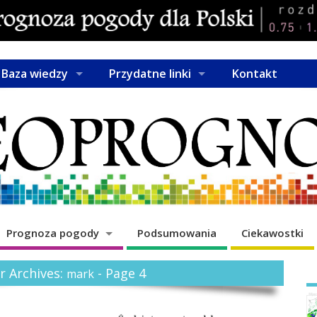
Baza wiedzy
Przydatne linki
Kontakt
Prognoza pogody
Podsumowania
Ciekawostki
r Archives:
- Page 4
mark