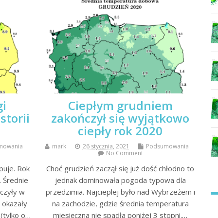
gi
Ciepłym grudniem
storii
zakończył się wyjątkowo
ciepły rok 2020
mowania
mark
26 stycznia, 2021
Podsumowania
No Comment
puje. Rok
Choć grudzień zaczął się już dość chłodno to
. Średnie
jednak dominowała pogoda typowa dla
czyły w
przedzimia. Najcieplej było nad Wybrzeżem i
e okazały
na zachodzie, gdzie średnia temperatura
 (tylko o…
miesięczna nie spadła poniżej 3 stopni.…