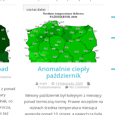
czytaj dalej
pad
Anomalnie ciepły
październik
owania
mark
14 listopada, 2020
Podsumowania
No Comment
e z ponad
tury
Miniony październik był kolejnym z miesięcy
dnak, co
ponad termiczną normę. Prawie wszędzie na
łrocza,
nizinach średnia temperatura miesiąca
m też
wyniosła ponad 10 stopni, a najwyższa była