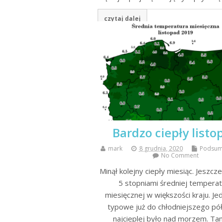
czytaj dalej
Bardzo ciepły listo
mark
8 grudnia, 2020
Podsum
No Comment
Minął kolejny ciepły miesiąc. Jeszcz
5 stopniami średniej tempera
miesięcznej w większości kraju. Je
typowe już do chłodniejszego pó
najcieplej było nad morzem. Ta