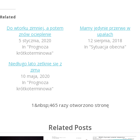
Related
Do wtorku zimniej, a potem
Mamy jedynie przerwę w
znów ocieplenie
upałach
5 stycznia, 2020
12 sierpnia, 2018
In "Prognoza
In "Sytuacja obecna"
krótkoterminowa"
Niedługo lato zetknie się z
zimą
10 maja, 2020
In "Prognoza
krótkoterminowa"
1&nbsp;465
razy otworzono stronę
Related Posts