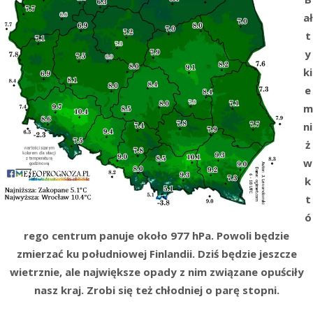
ał
t
y
ki
e
m
ni
ż
w
k
t
ó
rego centrum panuje około 977 hPa. Powoli będzie
zmierzać ku południowej Finlandii. Dziś będzie jeszcze
wietrznie, ale największe opady z nim związane opuściły
nasz kraj. Zrobi się też chłodniej o parę stopni.