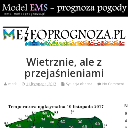
Wietrznie, ale z
przejaśnieniami
mark
11 listopada, 2017
Sytuacja obecna
No Comment
N
a
d
B