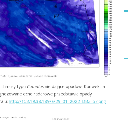
ą chmury typu
Cumulus
nie dające opadów. Konwekcja
rognozowane echo radarowe przedstawia opady
raju:
http://153.19.38.189/a/29_01_2022_DBZ_57.png