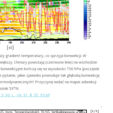
y gradient temperatury, co sprzyja konwekcji. W
t większy. Chmury powstają (czerwone linie) na wschodzie
 konwekcyjne kończą się na wysokości 750 hPa (początek
ze pytanie, jakie zjawisko powoduje tak głęboką konwekcję
termodynamicznych? Przyczynę widać na mapie adwekcji
eżnik 53°N:
_5_30_L_-16_31_B_55_55.gif