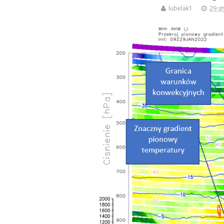
lubelak1
29 st