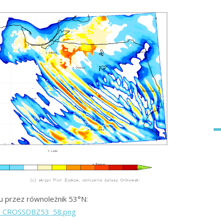
u przez równoleżnik 53°N:
22_CROSSDBZ53_58.png