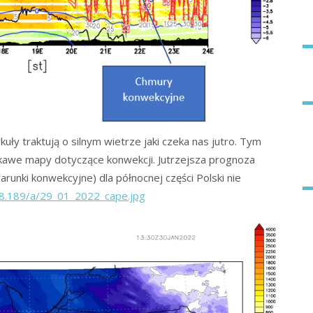
kuły traktują o silnym wietrze jaki czeka nas jutro. Tym
kawe mapy dotyczące konwekcji. Jutrzejsza prognoza
runki konwekcyjne) dla północnej części Polski nie
38.189/a/29_01_2022_cape.jpg