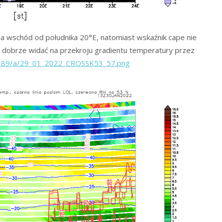
 wschód od południka 20°E, natomiast wskaźnik cape nie
ko dobrze widać na przekroju gradientu temperatury przez
8.189/a/29_01_2022_CROSSK53_57.png